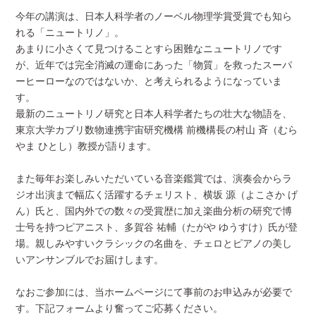
今年の講演は、日本人科学者のノーベル物理学賞受賞でも知ら
れる「ニュートリノ」。
あまりに小さくて見つけることすら困難なニュートリノです
が、近年では完全消滅の運命にあった「物質」を救ったスーパ
ーヒーローなのではないか、と考えられるようになっていま
す。
最新のニュートリノ研究と日本人科学者たちの壮大な物語を、
東京大学カブリ数物連携宇宙研究機構 前機構長の村山 斉（むら
やま ひとし）教授が語ります。
また毎年お楽しみいただいている音楽鑑賞では、演奏会からラ
ジオ出演まで幅広く活躍するチェリスト、横坂 源（よこさか げ
ん）氏と、国内外での数々の受賞歴に加え楽曲分析の研究で博
士号を持つピアニスト、多賀谷 祐輔（たがや ゆうすけ）氏が登
場。親しみやすいクラシックの名曲を、チェロとピアノの美し
いアンサンブルでお届けします。
なおご参加には、当ホームページにて事前のお申込みが必要で
す。下記フォームより奮ってご応募ください。