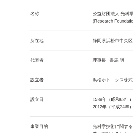
名称
公益財団法人 光科
(Research Foundatio
所在地
静岡県浜松市中央区砂山町3
代表者
理事長 晝馬 明
設立者
浜松ホトニクス株式
設立日
1988年（昭和63年）
2012年（平成24
事業目的
光科学技術に関する