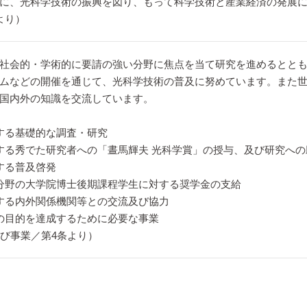
に、光科学技術の振興を図り、もって科学技術と産業経済の発展に
より）
社会的・学術的に要請の強い分野に焦点を当て研究を進めるとと
ムなどの開催を通じて、光科学技術の普及に努めています。また
国内外の知識を交流しています。
する基礎的な調査・研究
する秀でた研究者への「晝馬輝夫 光科学賞」の授与、及び研究への
する普及啓発
分野の大学院博士後期課程学生に対する奨学金の支給
する内外関係機関等との交流及び協力
の目的を達成するために必要な事業
及び事業／第4条より）